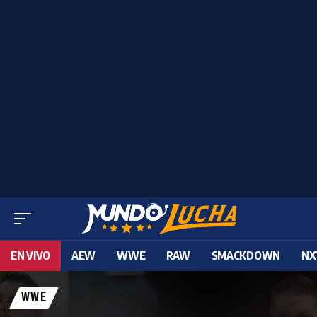
EN VIVO
AEW
WWE
RAW
SMACKDOWN
NX
WWE