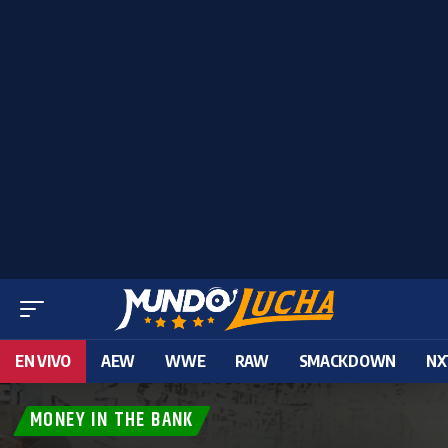
EN VIVO
AEW
WWE
RAW
SMACKDOWN
NX
MONEY IN THE BANK