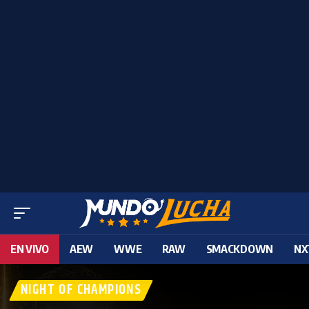
EN VIVO
AEW
WWE
RAW
SMACKDOWN
NX
NIGHT OF CHAMPIONS