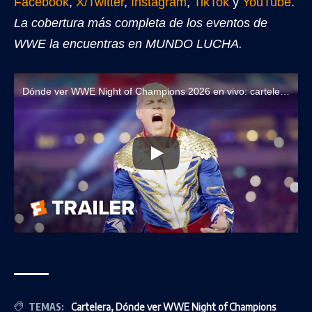
Facebook
,
X/Twitter
,
Instagram
,
TikTok
y
YouTube
.
La cobertura más completa de los eventos de
WWE la encuentras en MUNDO LUCHA.
Dónde ver WWE Night of Champions 2026 en vivo: cartelera oficial y transmisiones
TEMAS:
Cartelera
,
Dónde ver WWE Night of Champions