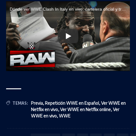
Dónde ver WWE Clash In Italy en vivo: cartelera oficial y transmisiones
TEMAS:
Previa
,
Repetición WWE en Español
,
Ver WWE en
Netflix en vivo
,
Ver WWE en Netflix online
,
Ver
WWE en vivo
,
WWE