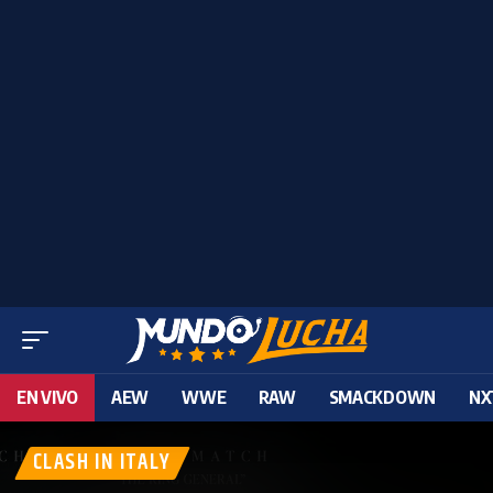
EN VIVO
AEW
WWE
RAW
SMACKDOWN
NX
CLASH IN ITALY