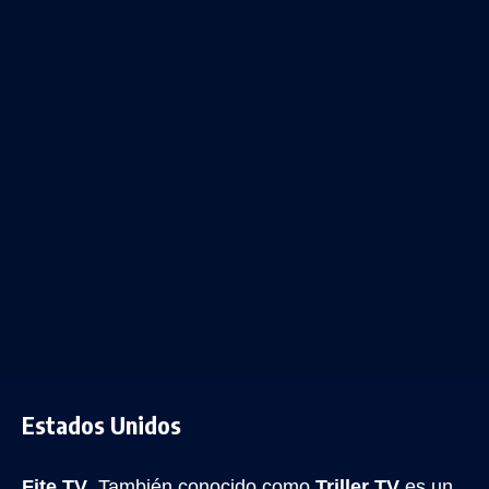
Estados Unidos
Fite TV
. También conocido como
Triller TV
es un