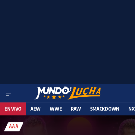
EN VIVO
AEW
WWE
RAW
SMACKDOWN
NX
AAA