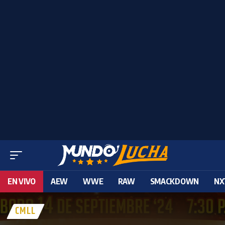
EN VIVO
AEW
WWE
RAW
SMACKDOWN
NX
CMLL