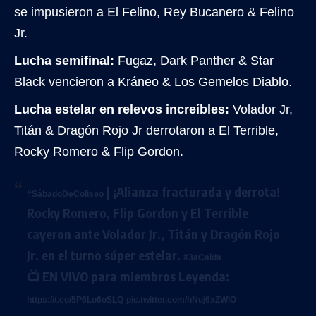
se impusieron a El Felino, Rey Bucanero & Felino
Jr.
Lucha semifinal:
Fugaz, Dark Panther & Star
Black vencieron a Kráneo & Los Gemelos Diablo.
Lucha estelar en relevos increíbles:
Volador Jr,
Titán & Dragón Rojo Jr derrotaron a El Terrible,
Rocky Romero & Flip Gordon.
| ¡Alianza fracturada y derrota!
#SábadoDeColiseo
Rocky Romero, Flip Gordon y El Terrible
cayeron ante Volador Jr., Titán y Dragón Rojo
Jr. en el turno súper estelar.
#3aCaída
📺 EN VIVO para miembros Leyenda:
https://t.co/5P6Lo6oSLQ
pic.twitter.com/hNuj6xZWlO