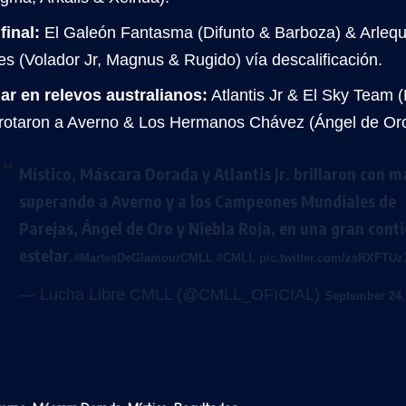
inal:
El Galeón Fantasma (Difunto & Barboza) & Arlequ
s (Volador Jr, Magnus & Rugido) vía descalificación.
ar en relevos australianos:
Atlantis Jr & El Sky Team 
rotaron a Averno & Los Hermanos Chávez (Ángel de Oro
Místico, Máscara Dorada y Atlantis Jr. brillaron con m
superando a Averno y a los Campeones Mundiales de
Parejas, Ángel de Oro y Niebla Roja, en una gran cont
estelar.
#MartesDeGlamourCMLL
#CMLL
pic.twitter.com/zsRXFTUz
— Lucha Libre CMLL (@CMLL_OFICIAL)
September 24,