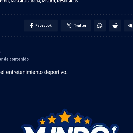
erno
,
Máscara Dorada
,
Místico
,
Resultados
Facebook
Twitter
o
or de contenido
l entretenimiento deportivo.