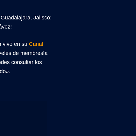
 Guadalajara, Jalisco:
ávez!
n vivo en su
Canal
niveles de membresía
des consultar los
ndo».