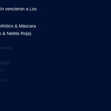
ín vencieron a Los
(Místico & Máscara
 & Niebla Roja).
aestría
ienda
7d
 2025