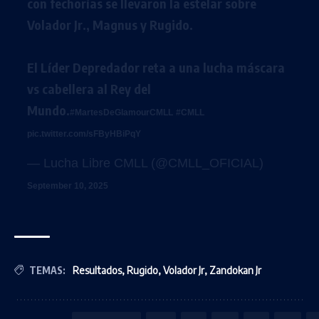
con fechorías se llevaron la estelar sobre
Volador Jr., Magnus y Rugido.
El Líder Depredador reta a una lucha máscara
vs cabellera al Rey del
Mundo.
#MartesDeGlamourCMLL
#CMLL
pic.twitter.com/sFByHBiPqY
— Lucha Libre CMLL (@CMLL_OFICIAL)
September 10, 2025
TEMAS:
Resultados
,
Rugido
,
Volador Jr
,
Zandokan Jr