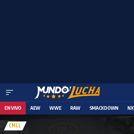
EN VIVO
AEW
WWE
RAW
SMACKDOWN
NX
CMLL