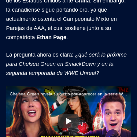
de los Estados Unidos ante
Giulia
. Sin embargo,
la canadiense sigue portando oro, ya que
actualmente ostenta el Campeonato Mixto en
Parejas de AAA, el cual sostiene junto a su
compatriota
Ethan Page
.
La pregunta ahora es clara:
¿qué será lo próximo
para Chelsea Green en SmackDown y en la
segunda temporada de WWE Unreal?
Chelsea Green revela su gusto por aparecer en la serie WWE Unreal