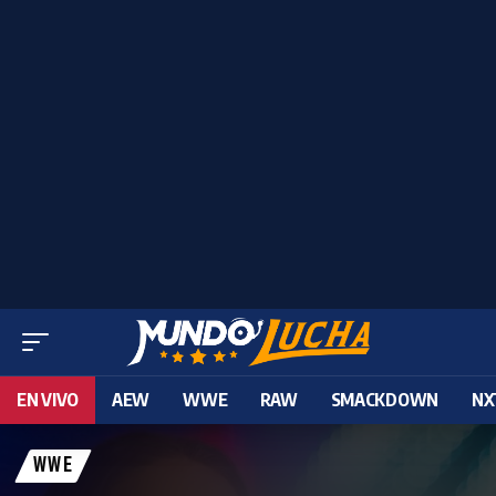
EN VIVO
AEW
WWE
RAW
SMACKDOWN
NX
WWE