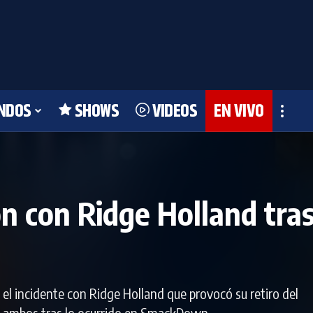
NDOS
SHOWS
VIDEOS
EN VIVO
ión con Ridge Holland tra
 el incidente con Ridge Holland que provocó su retiro del
re ambos tras lo ocurrido en SmackDown.