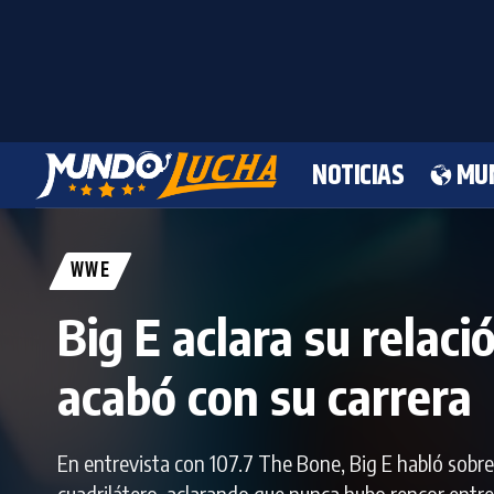
NOTICIAS
MU
WWE
Big E aclara su relac
acabó con su carrera
En entrevista con 107.7 The Bone, Big E habló sobre
cuadrilátero, aclarando que nunca hubo rencor ent