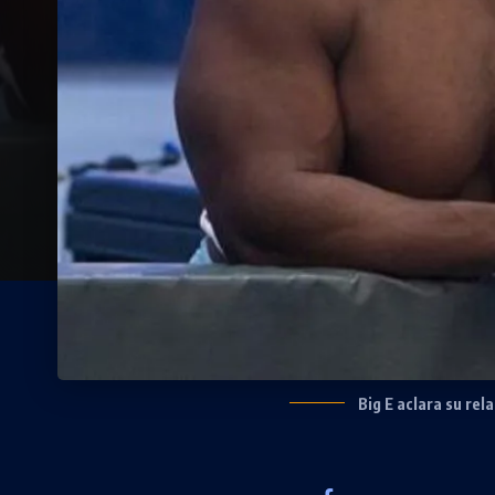
Big E aclara su rel