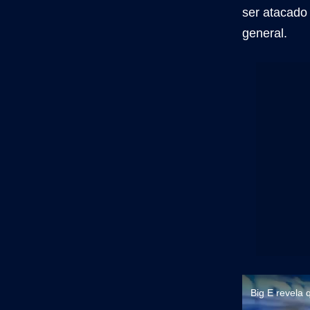
ser atacado 
general.
Big E revela 