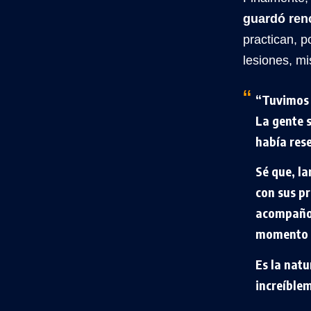
guardó ren
practican, p
lesiones, mi
“Tuvimos 
La gente 
había res
Sé que, la
con sus pr
acompaño 
momento 
Es la natu
increíblem