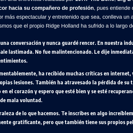
cor hacia su compañero de profesión
, pues entiende 
or más espectacular y entretenido que sea, conlleva un a
smos que el propio Ridge Holland ha sufrido a lo largo d
una conversación y nunca guardé rencor. En nuestra indu
sale lastimada. No fue malintencionado. Le dije inmedia
entimientos.
mentablemente, ha recibido muchas críticas en internet, 
opias lesiones. También ha atravesado la pérdida de su t
en el corazón y espero que esté bien y se esté recupera
de mala voluntad.
raleza de lo que hacemos. Te inscribes en algo increíblem
ente gratificante, pero que también tiene sus propios pel