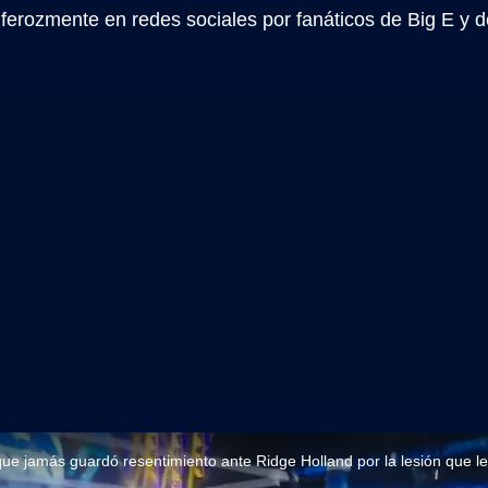
ferozmente en redes sociales por fanáticos de Big E y d
que jamás guardó resentimiento ante Ridge Holland por la lesión que le