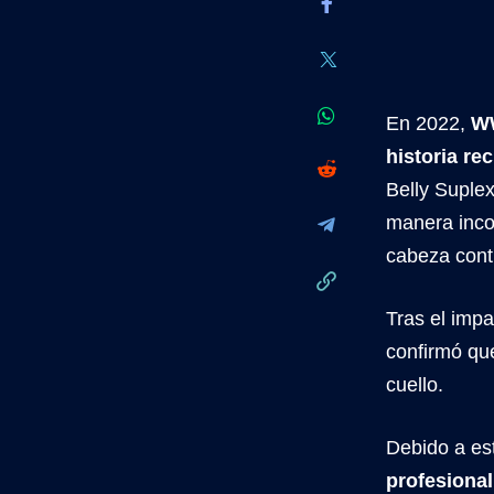
En 2022,
WW
historia re
Belly Suplex
manera inc
cabeza contr
Tras el imp
confirmó que
cuello.
Debido a es
profesional