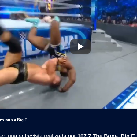
esiona a Big E
en una entrevista realizada por
107.7 The Bone
,
Big E