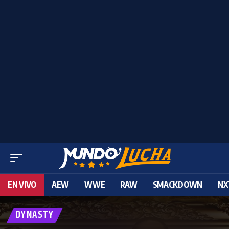
EN VIVO
AEW
WWE
RAW
SMACKDOWN
NX
DYNASTY