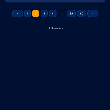
1
2
3
4
…
59
60
- Publicidad -