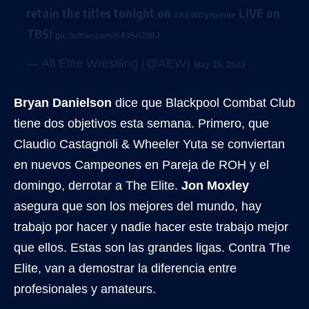
retain the titles tonight on
LIVE on
#AEWDynamite
TBS!
pic.twitter.com/K835rlZ08J
— All Elite Wrestling (@AEW)
May 25, 2023
Bryan Danielson
dice que Blackpool Combat Club
tiene dos objetivos esta semana. Primero, que
Claudio Castagnoli & Wheeler Yuta se conviertan
en nuevos Campeones en Pareja de ROH y el
domingo, derrotar a The Elite.
Jon Moxley
asegura que son los mejores del mundo, hay
trabajo por hacer y nadie hacer este trabajo mejor
que ellos. Estas son las grandes ligas. Contra The
Elite, van a demostrar la diferencia entre
profesionales y amateurs.