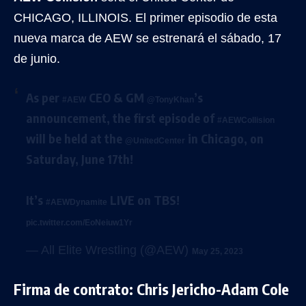
CHICAGO, ILLINOIS. El primer episodio de esta
nueva marca de AEW se estrenará el sábado, 17
de junio.
As per
CEO & GM
’s
#AEW
@TonyKhan
announcement, the first episode of
#AEWCollision
will be held at the
in Chicago, on
@UnitedCenter
Saturday, June 17th!
It’s
LIVE on TBS!
#AEWDynamite
pic.twitter.com/EoNeiuw1Yr
— All Elite Wrestling (@AEW)
May 25, 2023
Firma de contrato: Chris Jericho-Adam Cole