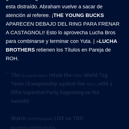
esta distraído. Abraham vuelve a sacar de
atención al referee. ¡
THE YOUNG BUCKS
APARECEN DEBAJO DEL RING PARA FRENAR
A CASTAGNOLI! Esto lo aprovecha Lucha Bros
para combinarse y terminar con Yuta. | »
LUCHA
BROTHERS
retienen los Títulos en Pareja de
ROH.
The
retain the
World Tag
#LuchaBrothers
#ROH
Team Championship against the
, with a
#BCC
little Superkick Party happening on the
outside!
Watch
LIVE on TBS!
#AEWDynamite
pic.twitter.com/j4OcldC4oS