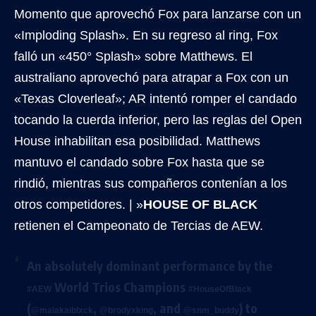
Momento que aprovechó Fox para lanzarse con un
«Imploding Splash». En su regreso al ring, Fox
falló un «450° Splash» sobre Matthews. El
australiano aprovechó para atrapar a Fox con un
«Texas Cloverleaf»; AR intentó romper el candado
tocando la cuerda inferior, pero las reglas del Open
House inhabilitan esa posibilidad. Matthews
mantuvo el candado sobre Fox hasta que se
rindió, mientras sus compañeros contenían a los
otros competidores. | »
HOUSE OF BLACK
retienen el Campeonato de Tercias de AEW.
An absolutely dominant performance by the
World Trios Champions
#AEW
#HouseOfBlack
(
,
, and
) to
@malakaiblxck
@brodyxking
@snm_buddy