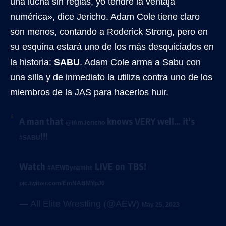
una lucha sin reglas, yo tendré la ventaja
numérica», dice Jericho. Adam Cole tiene claro
son menos, contando a Roderick Strong, pero en
su esquina estará uno de los más desquiciados en
la historia:
SABU
. Adam Cole arma a Sabu con
una silla y de inmediato la utiliza contra uno de los
miembros de la JAS para hacerlos huir.
A man that
knows VERY well… it's
@IAmJericho
!!!
#SABU
Watch
LIVE on TBS!
#AEWDynamite
pic.twitter.com/EmNABMYpJ0
— All Elite Wrestling (@AEW)
May 25, 2023