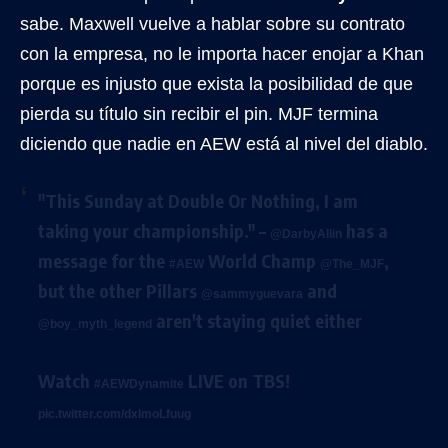
sabe. Maxwell vuelve a hablar sobre su contrato
con la empresa, no le importa hacer enojar a Khan
porque es injusto que exista la posibilidad de que
pierda su título sin recibir el pin. MJF termina
diciendo que nadie en AEW está al nivel del diablo.
"This Sunday at Double Or Nothing, I am
taking your championship." –
has a
@DarbyAllin
message for the
World Champ
,
#AEW
@The_MJF
but the other Pillars
and
@sammyguevara
aren't staying quiet either
@boy_myth_legend
Watch
LIVE on TBS!
#AEWDynamite
pic.twitter.com/dxImoLfuug