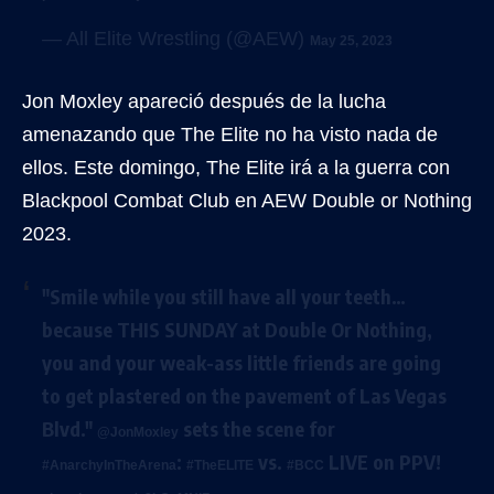
— All Elite Wrestling (@AEW)
May 25, 2023
Jon Moxley apareció después de la lucha
amenazando que The Elite no ha visto nada de
ellos. Este domingo, The Elite irá a la guerra con
Blackpool Combat Club en AEW Double or Nothing
2023.
"Smile while you still have all your teeth…
because THIS SUNDAY at Double Or Nothing,
you and your weak-ass little friends are going
to get plastered on the pavement of Las Vegas
Blvd."
sets the scene for
@JonMoxley
:
vs.
LIVE on PPV!
#AnarchyInTheArena
#TheELITE
#BCC