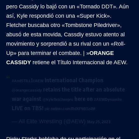
pero Cassidy lo bajó con un «Tornado DDT». Aún
así, Kyle respondió con una «Super Kick».
Fletcher buscaba otro «Tombstone Piledriver»,
abusó de esta movida, Cassdiy estuvo atento al
movimiento y sorprendió a su rival con un «Roll-
Up» para terminar el combate. | »
ORANGE
CASSIDY
retiene el Título Internacional de AEW.
!
International Champion
#AndSTILL
#AEW
retains the title after an absolute
@orangecassidy
war against
here on
@kylefletcherpro
#AEWDynamite
LIVE on TBS!
pic.twitter.com/RdXF9B1z4M
— All Elite Wrestling (@AEW)
May 25, 2023