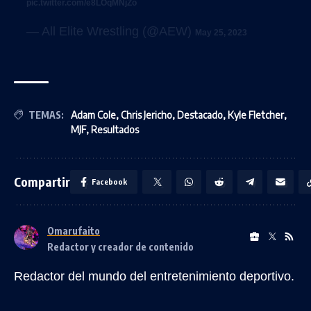
pic.twitter.com/e8LOqMNjZo
— All Elite Wrestling (@AEW)
May 25, 2023
TEMAS:
Adam Cole
,
Chris Jericho
,
Destacado
,
Kyle Fletcher
,
MJF
,
Resultados
Compartir
Facebook
Omarufaito
Redactor y creador de contenido
Redactor del mundo del entretenimiento deportivo.