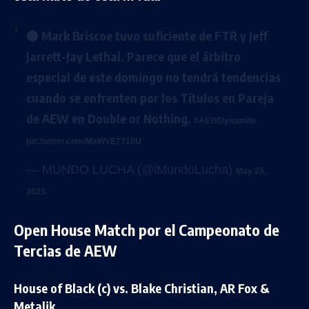
⚫️ Mark Briscoe tuvo suficiente de FTR y Jeff
Jarrett-Jay Lethal. Parece que el árbitro
especial de este domingo no tendrá tendencias
cuando se enfrenten por los Títulos en Pareja
de AEW en Double or Nothing.
#AEWDynamite
pic.twitter.com/MaWVE7710U
— MUNDO LUCHA (@iMundoLucha)
May 25,
2023
Open House Match por el Campeonato de
Tercias de AEW
House of Black (c) vs. Blake Christian, AR Fox &
Metalik