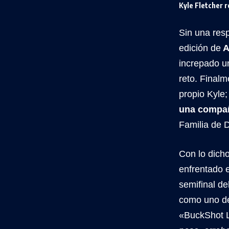
Kyle Fletcher 
Sin una res
edición de
A
increpado u
reto. Final
propio Kyle
una compa
Familia de D
Con lo dicho
enfrentado e
semifinal de
como uno de
«BuckShot L