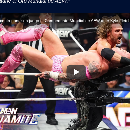
atarle el Oro Mundial de AEW?
epta poner en juego el Campeonato Mundial de AEW ante Kyle Fletche