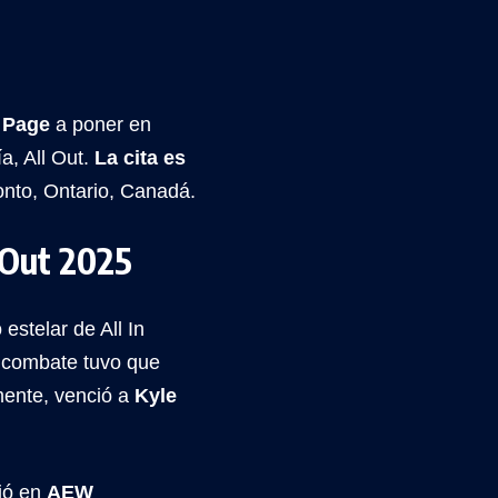
 Page
a poner en
a, All Out.
La cita es
nto, Ontario, Canadá.
 Out 2025
stelar de All In
e combate tuvo que
ente, venció a
Kyle
ió en
AEW