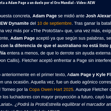
reta a Adam Page a un duelo por el Oro Mundial – Video: AEW
puesta concreta,
Adam Page
se midió ante
Josh Alexa
EW Dynamite
del
10 de septiembre
. Tras ganar la bat
na vez más por «The ProtoStar» que, una vez más, exig
mente,
Adam Page
aceptó ya que según sus palabras, se 
;
con la diferencia de que el australiano no está listo 
ñía
entera a menos, de que lo derrote sin ayuda externa 
on Callis). Fletcher aceptó enfrentar a Page sin interfer
 anteriormente en el primer texto, A
dam Page y Kyle Fl
n una ocasión. Aquella vez, fue un duelo agónico corres
l Torneo por la
Copa Owen Hart 2025
. Aunque Fletcher 
 los luchadores con mayor proyección a futuro, cayó lue
ariat».
¿Podrá la ProtoEstrella equilibrar el marcador 