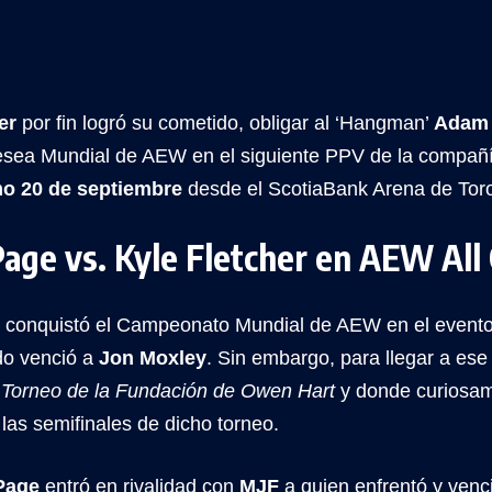
her
por fin logró su cometido, obligar al ‘Hangman’
Adam
esea Mundial de AEW en el siguiente PPV de la compañí
mo 20 de septiembre
desde el ScotiaBank Arena de Toro
age vs. Kyle Fletcher en AEW All
conquistó el Campeonato Mundial de AEW en el evento e
do venció a
Jon Moxley
. Sin embargo, para llegar a es
l
Torneo de la Fundación de Owen Hart
y donde curiosam
las semifinales de dicho torneo.
Page
entró en rivalidad con
MJF
a quien enfrentó y venc