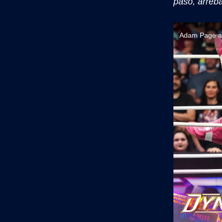
paso, arreb
Adam Page ac